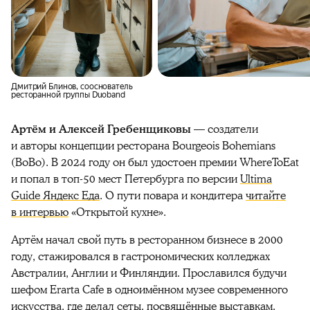
Дмитрий Блинов, сооснователь
ресторанной группы Duoband
Артём и Алексей Гребенщиковы
— создатели
и авторы концепции ресторана Bourgeois Bohemians
(BoBo). В 2024 году он был удостоен премии WhereToEat
и попал в топ-50 мест Петербурга по версии
Ultima
Guide Яндекс Еда
.
О пути повара и кондитера
читайте
в интервью
«Открытой кухне».
Артём начал свой путь в ресторанном бизнесе в 2000
году, стажировался в гастрономических колледжах
Австралии, Англии и Финляндии. Прославился будучи
шефом Erarta Cafe в одноимённом музее современного
искусства, где делал сеты, посвящённые выставкам.