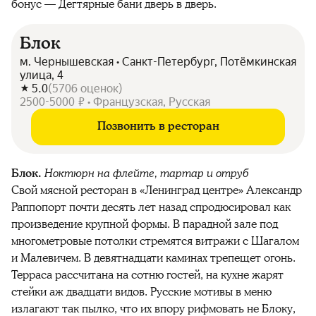
бонус — Дегтярные бани дверь в дверь.
Блок
м. Чернышевская • Санкт-Петербург, Потёмкинская
улица, 4
5.0
(
5706
оценок
)
2500-5000 ₽ • Французская, Русская
Позвонить в ресторан
Блок.
Ноктюрн на флейте, тартар и отруб
Свой мясной ресторан в «Ленинград центре» Александр
Раппопорт почти десять лет назад спродюсировал как
произведение крупной формы. В парадной зале под
многометровые потолки стремятся витражи с Шагалом
и Малевичем. В девятнадцати каминах трепещет огонь.
Терраса рассчитана на сотню гостей, на кухне жарят
стейки аж двадцати видов. Русские мотивы в меню
излагают так пылко, что их впору рифмовать не Блоку,