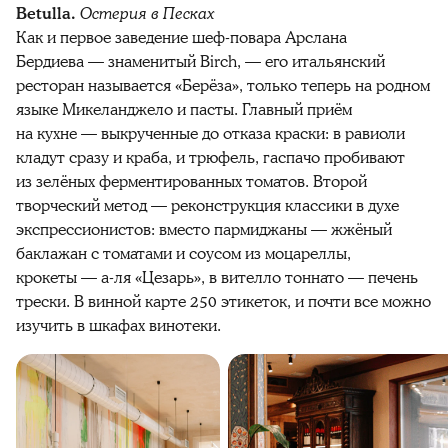
Betulla.
Остерия в Песках
Как и первое заведение шеф-повара Арслана
Бердиева — знаменитый Birch, — его итальянский
ресторан называется «Берёза», только теперь на родном
языке Микеланджело и пасты. Главный приём
на кухне — выкрученные до отказа краски: в равиоли
кладут сразу и краба, и трюфель, гаспачо пробивают
из зелёных ферментированных томатов. Второй
творческий метод — реконструкция классики в духе
экспрессионистов: вместо пармиджаны — жжёный
баклажан с томатами и соусом из моцареллы,
крокеты — а-ля «Цезарь», в вителло тоннато — печень
трески. В винной карте 250 этикеток, и почти все можно
изучить в шкафах винотеки.