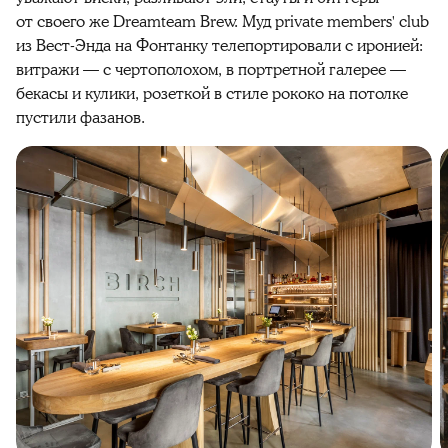
от своего же Dreamteam Brew. Муд private members' club
из Вест-Энда на Фонтанку телепортировали с иронией:
витражи — с чертополохом, в портретной галерее —
бекасы и кулики, розеткой в стиле рококо на потолке
пустили фазанов.