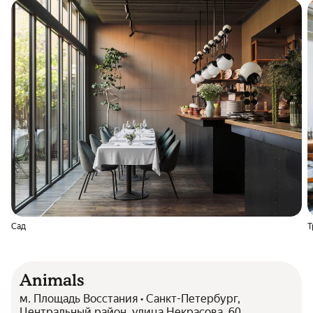
Сад
Т
Animals
м. Площадь Восстания • Санкт-Петербург,
Центральный район, улица Некрасова, 60