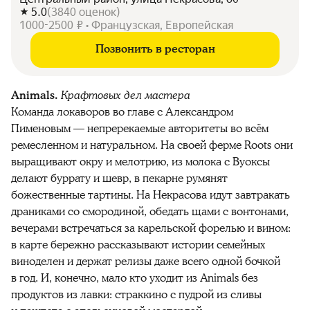
5.0
(
3840
оценок
)
1000-2500 ₽ • Французская, Европейская
Позвонить в ресторан
Animals.
Крафтовых дел мастера
Команда локаворов во главе с Александром
Пименовым — непререкаемые авторитеты во всём
ремесленном и натуральном. На своей ферме Roots они
выращивают окру и мелотрию, из молока с Вуоксы
делают буррату и шевр, в пекарне румянят
божественные тартины. На Некрасова идут завтракать
драниками со смородиной, обедать щами с вонтонами,
вечерами встречаться за карельской форелью и вином:
в карте бережно рассказывают истории семейных
виноделен и держат релизы даже всего одной бочкой
в год. И, конечно, мало кто уходит из Animals без
продуктов из лавки: страккино с пудрой из сливы