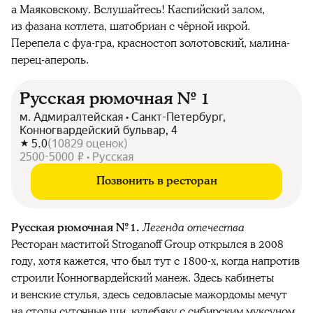
а Маяковскому. Вслушайтесь! Каспийский залом,
из фазана котлета, шатобриан с чёрной икрой.
Перепела с фуа-гра, красностоп золотовский, малина-
перец-апероль.
Русская рюмочная № 1
м. Адмиралтейская • Санкт-Петербург,
Конногвардейский бульвар, 4
5.0
(
10829
оценок
)
2500-5000 ₽ • Русская
Позвонить в ресторан
Русская рюмочная № 1.
Легенда отечества
Ресторан маститой Stroganoff Group открылся в 2008
году, хотя кажется, что был тут с 1800-х, когда напротив
строили Конногвардейский манеж. Здесь кабинеты
и венские стулья, здесь седовласые мажордомы мечут
на столы суточные щи, кулебяку с сибирским муксуном