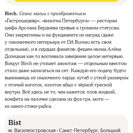
Birch.
Сеанс магии с преображением
«Гастрошедевр», «визитка Петербурга» — ресторан
шефа Арслана Бердиева привык к громким статусам.
Они закреплены и на фундаменте из наград (даже
у лаконичного интерьера от DA Bureau есть своя
отдельная), и в сердцах фанатов: фешен-икона Алёна
Долецкая как-то воспевала заведение целое интервью.
Вокруг Birch не утихает ажиотаж — отдельным квестом
стало даже записаться на сет. Каждую его подачу будто
вынимаешь из сказочного ларца: кутаб с уткой размером
с птичий коготок, золотое яйцо с чёрной треской
внутри. Всё здесь не то, чем кажется: плов жидкий,
конфета на палочке сделана из фуа-гра, моти —
из манго-стики-райса.
Bist
м. Василеостровская • Санкт-Петербург, Большой