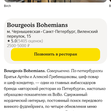
Birch
B
Bourgeois Bohemians
м. Чернышевская • Санкт-Петербург, Виленский
переулок, 15
5.0
(
5405
оценок
)
2500-5000 ₽
Позвонить в ресторан
Bourgeois Bohemians.
Совершенно. По-петербургски
Братья Артём и Алексей Гребенщиковы, шеф-повар
и шеф-кондитер, — одни из главных амбассадоров
бренда «авторский ресторан из Петербурга», настолько
образцово-показателен их BoBo. Сдержанный
нордический интерьер, постоянный поиск передового
винного фудпейринга, по четыре обновления меню