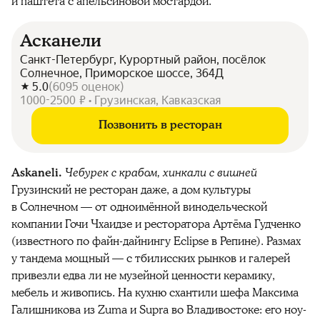
и паштета с апельсиновой мостардой.
Асканели
Санкт-Петербург, Курортный район, посёлок
Солнечное, Приморское шоссе, 364Д
5.0
(
6095
оценок
)
1000-2500 ₽ • Грузинская, Кавказская
Позвонить в ресторан
Askaneli.
Чебурек с крабом, хинкали с вишней
Грузинский не ресторан даже, а дом культуры
в Солнечном — от одноимённой винодельческой
компании Гочи Чхаидзе и ресторатора Артёма Гудченко
(известного по файн-дайнингу Eclipse в Репине). Размах
у тандема мощный — с тбилисских рынков и галерей
привезли едва ли не музейной ценности керамику,
мебель и живопись. На кухню схантили шефа Максима
Галишникова из Zuma и Supra во Владивостоке: его ноу-