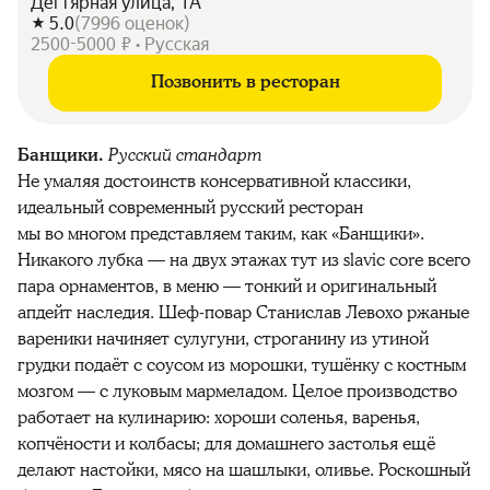
Дегтярная улица, 1А
5.0
(
7996
оценок
)
2500-5000 ₽ • Русская
Позвонить в ресторан
Банщики.
Русский стандарт
Не умаляя достоинств консервативной классики,
идеальный современный русский ресторан
мы во многом представляем таким, как «Банщики».
Никакого лубка — на двух этажах тут из slavic core всего
пара орнаментов, в меню — тонкий и оригинальный
апдейт наследия. Шеф-повар Станислав Левохо ржаные
вареники начиняет сулугуни, строганину из утиной
грудки подаёт с соусом из морошки, тушёнку с костным
мозгом — с луковым мармеладом. Целое производство
работает на кулинарию: хороши соленья, варенья,
копчёности и колбасы; для домашнего застолья ещё
делают настойки, мясо на шашлыки, оливье. Роскошный