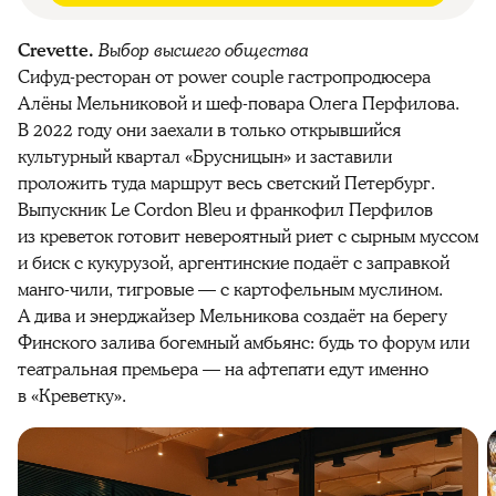
Crevette.
Выбор высшего общества
Сифуд-ресторан от power couple гастропродюсера
Алёны Мельниковой и шеф-повара Олега Перфилова.
В 2022 году они заехали в только открывшийся
культурный квартал «Брусницын» и заставили
проложить туда маршрут весь светский Петербург.
Выпускник Le Cordon Bleu и франкофил Перфилов
из креветок готовит невероятный риет с сырным муссом
и биск с кукурузой, аргентинские подаёт с заправкой
манго-чили, тигровые — с картофельным муслином.
А дива и энерджайзер Мельникова создаёт на берегу
Финского залива богемный амбьянс: будь то форум или
театральная премьера — на афтепати едут именно
в «Креветку».