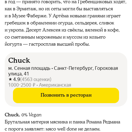
в год — принято говорить, что на Гребенщиковых ходят,
как в Эрмитаж, но их сеты могли бы выставляться
и в Музее Фаберже. У Артёма новыми гранями играет
гребешок в обрамлении огурца, сельдерея, сливок
и укропа. Десерт Алексея из свёклы, вяленой в кофе,
со сметанным мороженым и муссом из козьего
йогурта — гастросплав высшей пробы.
Chuck
м. Сенная площадь • Санкт-Петербург, Гороховая
улица, 41
4.9
(
4563
оценки
)
1000-2500 ₽ • Американская
Позвонить в ресторан
Chuck.
0% Vegan
Брутальная митерия мясника и панка Романа Редмана
с порога заявляет: мясо well done не делаем.