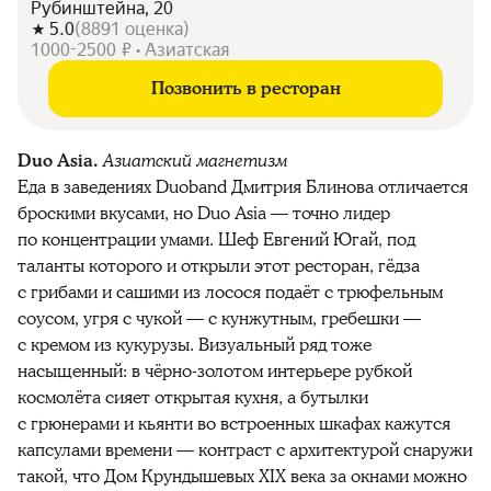
Рубинштейна, 20
5.0
(
8891
оценка
)
1000-2500 ₽ • Азиатская
Позвонить в ресторан
Duo Asia.
Азиатский магнетизм
Еда в заведениях Duoband Дмитрия Блинова отличается
броскими вкусами, но Duo Asia — точно лидер
по концентрации умами. Шеф Евгений Югай, под
таланты которого и открыли этот ресторан, гёдза
с грибами и сашими из лосося подаёт с трюфельным
соусом, угря с чукой — с кунжутным, гребешки —
с кремом из кукурузы. Визуальный ряд тоже
насыщенный: в чёрно-золотом интерьере рубкой
космолёта сияет открытая кухня, а бутылки
с грюнерами и кьянти во встроенных шкафах кажутся
капсулами времени — контраст с архитектурой снаружи
такой, что Дом Крундышевых XIX века за окнами можно