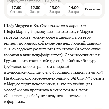
Потребуется авторизация Яндекс ID
17:00
12:00
13:00
14:00
Все слоты
Сегодня
Завтра
Завтра
Завтра
Шеф Маруся и Ко.
Союз хинкали и вареника
Шефа Марину Наумову все ласково зовут Маруся —
за сердечность, жизнелюбие и харизму, при этом
эксперт по кавказской кухне она нешуточный: хинкали
о 18 складочках разлетаются по столам (и морозилкам
горожан в виде полуфабрикатов). Сложносочинённая
Грузия — это тоже к ней: где ещё найдёшь абхазуру
(рубленое мясо с гранатом в череве)
и душеспасительный суп с бараниной, мацони и мятой?
На Английскую набережную рядом с ЗАГСом № 1 семьи
к Марусе ходят поколениями, и это по любви: для
молодёжи она прописала в меню том ям и торт
«Сникерс», для бабушек-дедушек — пельмени
и форшмак.