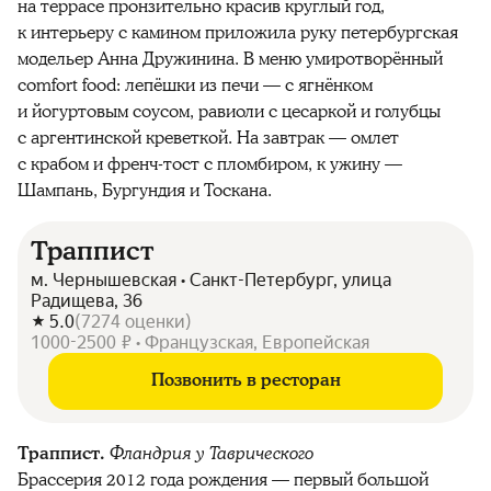
на террасе пронзительно красив круглый год,
к интерьеру с камином приложила руку петербургская
модельер Анна Дружинина. В меню умиротворённый
comfort food: лепёшки из печи — с ягнёнком
и йогуртовым соусом, равиоли с цесаркой и голубцы
с аргентинской креветкой. На завтрак — омлет
с крабом и френч-тост с пломбиром, к ужину —
Шампань, Бургундия и Тоскана.
Траппист
м. Чернышевская • Санкт-Петербург, улица
Радищева, 36
5.0
(
7274
оценки
)
1000-2500 ₽ • Французская, Европейская
Позвонить в ресторан
Траппист.
Фландрия у Таврического
Брассерия 2012 года рождения — первый большой