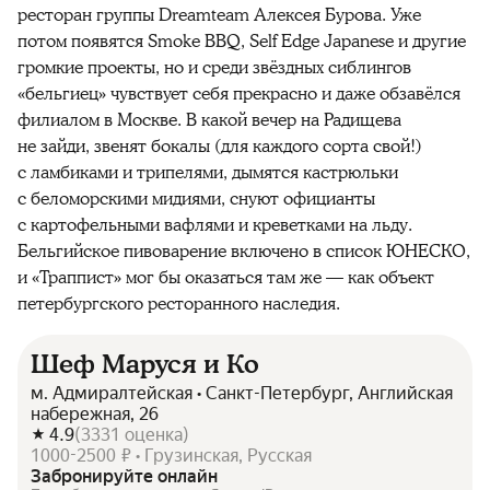
ресторан группы Dreamteam Алексея Бурова. Уже
потом появятся Smoke BBQ, Self Edge Japanese и другие
громкие проекты, но и среди звёздных сиблингов
«бельгиец» чувствует себя прекрасно и даже обзавёлся
филиалом в Москве. В какой вечер на Радищева
не зайди, звенят бокалы (для каждого сорта свой!)
с ламбиками и трипелями, дымятся кастрюльки
с беломорскими мидиями, снуют официанты
с картофельными вафлями и креветками на льду.
Бельгийское пивоварение включено в список ЮНЕСКО,
и «Траппист» мог бы оказаться там же — как объект
петербургского ресторанного наследия.
Шеф Маруся и Ко
м. Адмиралтейская • Санкт-Петербург, Английская
набережная, 26
4.9
(
3331
оценка
)
1000-2500 ₽ • Грузинская, Русская
Забронируйте онлайн