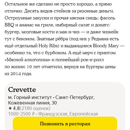
Остальное же сделано не просто хорошо, а прямо
отлично. Десять видов стейков за резонные деньги.
Остроумные закуски и прочая мясная снедь: фасоль
BBQ и ананас на гриле, имбирный салат и донатс-
бургер, мозговые кости и мак-н-чиз — и даже чизкейк
тут с беконом. Знатные рёбра (под них у Редмана есть
ещё отдельный Holy Ribs) и выдающиеся Bloody Mary —
особенно та, что с бурбоном. А ещё мерч с принтом
«Мясной алкоголизм» и полнейший рок-н-ролл
по жизни: 10 лет отметили, вернув на бургеры цены
из 2014 года.
Crevette
м. Горный институт • Санкт-Петербург,
Кожевенная линия, 30
4.8
(
2180
оценок
)
1000-2500 ₽ • Французская, Европейская
Позвонить в ресторан