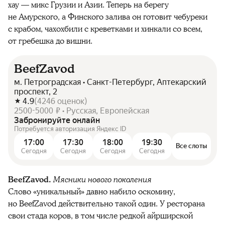
хау — микс Грузии и Азии. Теперь на берегу
не Амурского, а Финского залива он готовит чебуреки
с крабом, чахохбили с креветками и хинкали со всем,
от гребешка до вишни.
BeefZavod
м. Петроградская • Санкт-Петербург, Аптекарский
проспект, 2
4.9
(
4246
оценок
)
2500-5000 ₽ • Русская, Европейская
Забронируйте онлайн
Потребуется авторизация Яндекс ID
17:00
17:30
18:00
19:30
Все слоты
Сегодня
Сегодня
Сегодня
Сегодня
BeefZavod.
Мясники нового поколения
Слово «уникальный» давно набило оскомину,
но BeefZavod действительно такой один. У ресторана
свои стада коров, в том числе редкой айрширской