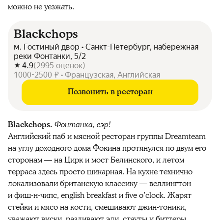
можно не уезжать.
Blackchops
м. Гостиный двор • Санкт-Петербург, набережная
реки Фонтанки, 5/2
4.9
(
2995
оценок
)
1000-2500 ₽ • Французская, Английская
Позвонить в ресторан
Blackchops.
Фонтанка, сэр!
Английский паб и мясной ресторан группы Dreamteam
на углу доходного дома Фокина протянулся по двум его
сторонам — на Цирк и мост Белинского, и летом
терраса здесь просто шикарная. На кухне технично
локализовали британскую классику — веллингтон
и фиш-н-чипс, english breakfast и five o’clock. Жарят
стейки и мясо на кости, смешивают джин-тоники,
уважают виски, разливают эли, стауты и биттеры