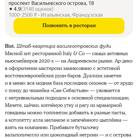
проспект Васильевского острова, 18
4.9
(
3140
оценок
)
1000-2500 ₽ • Итальянская, Французская
Позвонить в ресторан
Bist.
Штаб-квартира василеостровских фуди
Мясной хит ресторанной Italy & Co — самых активных
ньюсмейкеров 2020-х — на Андреевском рынке. Ар-деко
в оформлении мастерски замиксовано с эстетикой
восточноевропейских руин-баров. Дуализм заметен
и в меню: вся модная база последних сезонов — от крудо
с понзу до чизкейка «Сан-Себастьян» — уживается
с нетривиальным подходом к основной специализации.
Мачете, щёчки, копчёную утку и рагу из мраморной
говядины можно топпингом добавить в разные пасты,
а котолетту алла миланезе и запечённого цыплёнка —
взять на компанию. Прибавьте бутылочку
вальполичелло или шоколадный негрони — и с острова