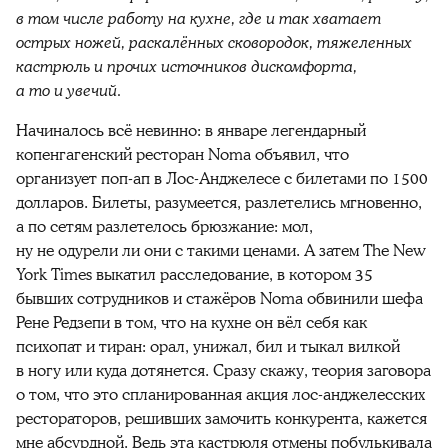
в том числе работу на кухне, где и так хватает
острых ножей, раскалённых сковородок, тяжеленных
кастрюль и прочих источников дискомфорта,
а то и увечий.
Начиналось всё невинно: в январе легендарный
копенгагенский ресторан Noma объявил, что
организует поп-ап в Лос-Анджелесе с билетами по 1500
долларов. Билеты, разумеется, разлетелись мгновенно,
а по сетям разлетелось брюзжание: мол,
ну не одурели ли они с такими ценами. А затем The New
York Times выкатил расследование, в котором 35
бывших сотрудников и стажёров Noma обвинили шефа
Рене Редзепи в том, что на кухне он вёл себя как
психопат и тиран: орал, унижал, бил и тыкал вилкой
в ногу или куда дотянется. Сразу скажу, теория заговора
о том, что это спланированная акция лос-анджелесских
рестораторов, решивших замочить конкурента, кажется
мне абсурдной. Ведь эта кастрюля отмены побулькивала