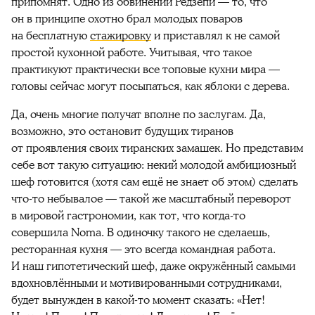
припомнят. Одно из обвинений Редзепи — то, что
он в принципе охотно брал молодых поваров
на бесплатную
стажировку
и приставлял к не самой
простой кухонной работе. Учитывая, что такое
практикуют практически все топовые кухни мира —
головы сейчас могут посыпаться, как яблоки с дерева.
Да, очень многие получат вполне по заслугам. Да,
возможно, это остановит будущих тиранов
от проявления своих тиранских замашек. Но представим
себе вот такую ситуацию: некий молодой амбициозный
шеф готовится (хотя сам ещё не знает об этом) сделать
что-то небывалое — такой же масштабный переворот
в мировой гастрономии, как тот, что когда-то
совершила Noma. В одиночку такого не сделаешь,
ресторанная кухня — это всегда командная работа.
И наш гипотетический шеф, даже окружённый самыми
вдохновлёнными и мотивированными сотрудниками,
будет вынужден в какой-то момент сказать: «Нет!