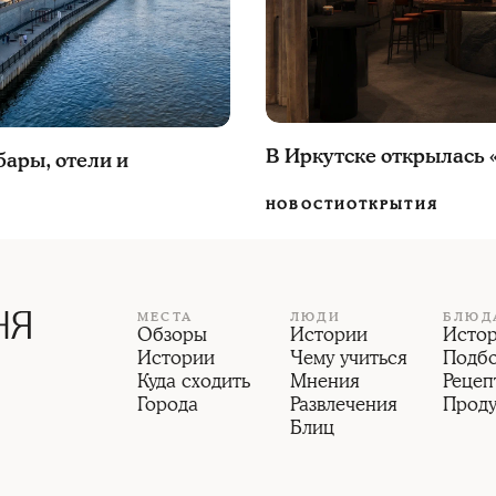
В Иркутске открылась 
бары, отели и
НОВОСТИ
ОТКРЫТИЯ
МЕСТА
ЛЮДИ
БЛЮД
Обзоры
Истории
Исто
Истории
Чему учиться
Подб
Куда сходить
Мнения
Рецеп
Города
Развлечения
Прод
Блиц