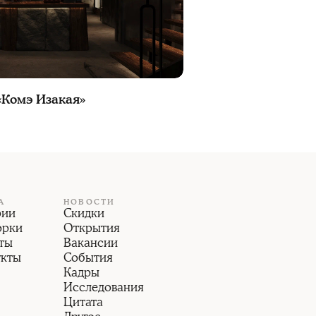
«Комэ Изакая»
А
НОВОСТИ
рии
Скидки
орки
Открытия
ты
Вакансии
укты
События
Кадры
Исследования
Цитата