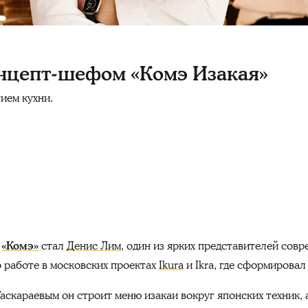
онцепт-шефом «Комэ Изакая»
ием кухни.
и
«Комэ»
стал
Денис Лим
, один из ярких представителей совр
 работе в московских проектах
Ikura
и Ikra, где сформировал
аскараевым он строит меню изакаи вокруг японских техник,