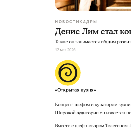
НОВОСТИ
КАДРЫ
Денис Лим стал к
Также он занимается общим развит
12 мая 2026
«Открытая кухня»
Концепт-шефом и куратором кухн
Широкой аудитории он известен по
Вместе с шеф-поваром Толегеном Т