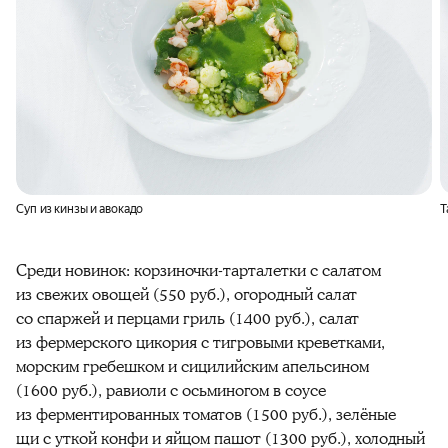
Суп из кинзы и авокадо
Т
Среди новинок: корзиночки-тарталетки с салатом
из свежих овощей (550 руб.), огородный салат
со спаржей и перцами гриль (1400 руб.), салат
из фермерского цикория с тигровыми креветками,
морским гребешком и сицилийским апельсином
(1600 руб.), равиоли с осьминогом в соусе
из ферментированных томатов (1500 руб.), зелёные
щи с уткой конфи и яйцом пашот (1300 руб.), холодный