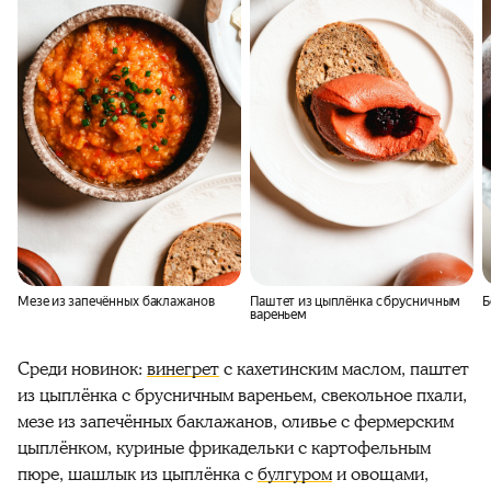
Мезе из запечённых баклажанов
Паштет из цыплёнка с брусничным
Б
вареньем
Среди новинок:
винегрет
с кахетинским маслом, паштет
из цыплёнка с брусничным вареньем, свекольное пхали,
мезе из запечённых баклажанов, оливье с фермерским
цыплёнком, куриные фрикадельки с картофельным
пюре, шашлык из цыплёнка с
булгуром
и овощами,