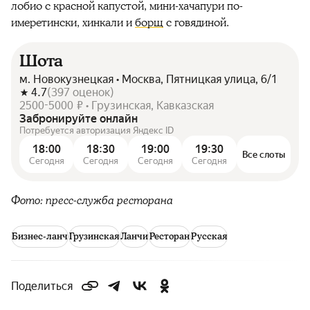
лобио с красной капустой, мини-хачапури по-
имеретински, хинкали и
борщ
с говядиной.
Шота
м. Новокузнецкая • Москва, Пятницкая улица, 6/1
4.7
(
397
оценок
)
2500-5000 ₽ • Грузинская, Кавказская
Забронируйте онлайн
Потребуется авторизация Яндекс ID
18:00
18:30
19:00
19:30
Все слоты
Сегодня
Сегодня
Сегодня
Сегодня
Фото: пресс-служба ресторана
Бизнес-ланч
Грузинская
Ланчи
Ресторан
Русская
Поделиться