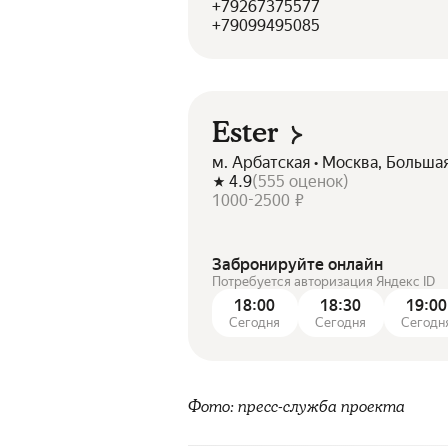
+79267375577
+79099495085
Ester
м. Арбатская • Москва, Больша
4.9
(
555
оценок
)
1000-2500 ₽
Забронируйте онлайн
Потребуется авторизация Яндекс ID
18:00
18:30
19:00
Сегодня
Сегодня
Сегодн
Фото: пресс-служба проекта