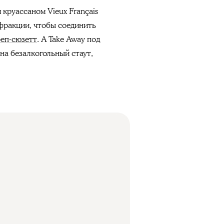
круассаном Vieux Français
 фракции, чтобы соединить
реп-сюзетт
. А Take Away под
 на безалкогольный стаут,