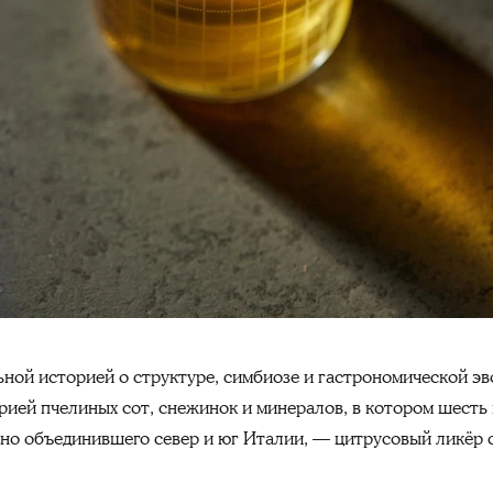
ной историей о структуре, симбиозе и гастрономической эв
ией пчелиных сот, снежинок и минералов, в котором шесть
лично объединившего север и юг Италии, — цитрусовый ликёр 