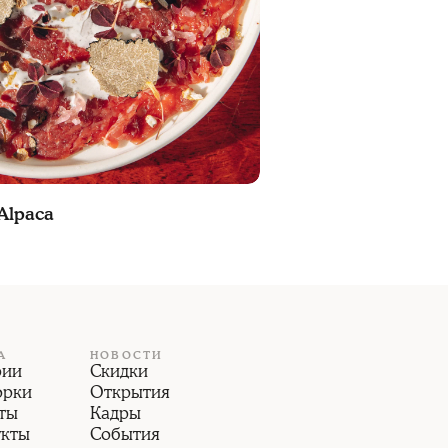
Alpaca
А
НОВОСТИ
рии
Скидки
орки
Открытия
ты
Кадры
укты
События