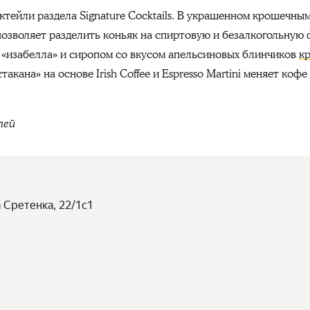
ейли раздела Signature Cocktails. В украшенном крошечным 
 позволяет разделить коньяк на спиртовую и безалкогольную
 «изабелла» и сиропом со вкусом апельсиновых блинчиков
к
ана» на основе Irish Coffee и Espresso Martini меняет кофе
лей
а Сретенка, 22/1с1