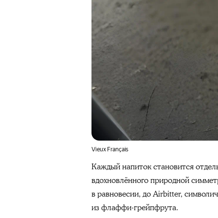
Vieux Français
Каждый напиток становится отдель
вдохновлённого природной симметр
в равновесии, до Airbitter, симво
из флаффи-грейпфрута.