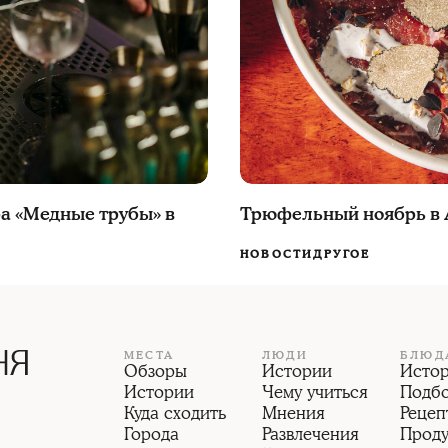
ра «Медные трубы» в
Трюфельный ноябрь в 
НОВОСТИ
ДРУГОЕ
МЕСТА
ЛЮДИ
БЛЮД
Обзоры
Истории
Исто
Истории
Чему учиться
Подб
Куда сходить
Мнения
Рецеп
Города
Развлечения
Прод