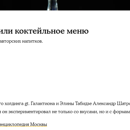
овили коктейльное меню
авторских напитков.
о холдинга gt. Галактиона и Элины Табидзе Александр Шат
 он экспериментировал не только со вкусами, но и с формам
 энциклопедия Москвы