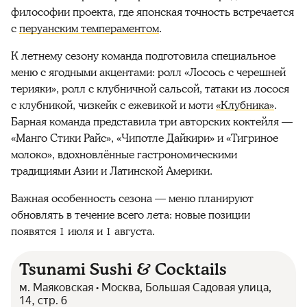
философии проекта, где японская точность встречается
с
перуанским темпераментом
.
К летнему сезону команда подготовила специальное
меню с ягодными акцентами: ролл «Лосось с черешней
терияки», ролл с клубничной сальсой, татаки из лосося
с клубникой, чизкейк с ежевикой и моти
«Клубника»
.
Барная команда представила три авторских коктейля —
«Манго Стики Райс», «Чипотле Дайкири» и «Тигриное
молоко», вдохновлённые гастрономическими
традициями Азии и Латинской Америки.
Важная особенность сезона — меню планируют
обновлять в течение всего лета: новые позиции
появятся 1 июля и 1 августа.
Tsunami Sushi & Cocktails
м. Маяковская • Москва, Большая Садовая улица,
14, стр. 6