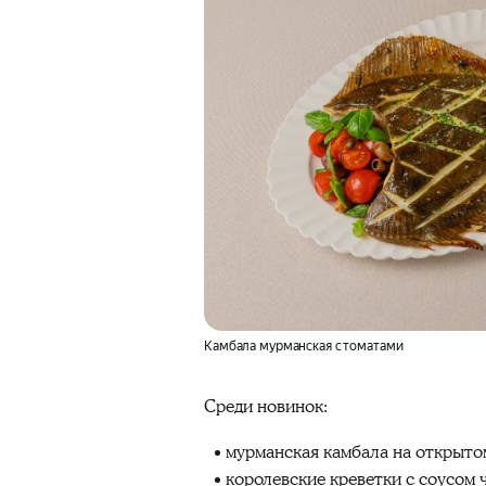
Камбала мурманская с томатами
Среди новинок:
мурманская камбала на открытом
королевские креветки с соусом ч