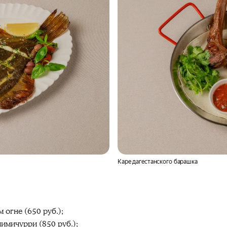
Каре дагестанского барашка
 огне (650 руб.);
имичурри (850 руб.);