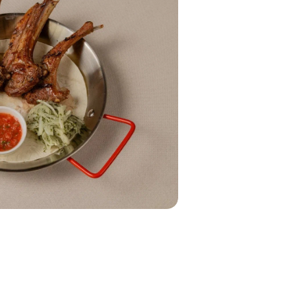
Креветки королевские с соусо
чимичурри