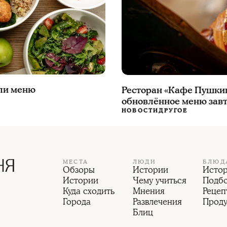
ли меню
Ресторан «Кафе Пушки
обновлённое меню зав
НОВОСТИ
ДРУГОЕ
МЕСТА
ЛЮДИ
БЛЮД
Обзоры
Истории
Исто
Истории
Чему учиться
Подб
Куда сходить
Мнения
Рецеп
Города
Развлечения
Прод
Блиц