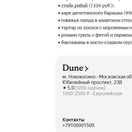
стейк рибай
(1350 руб.);
каре дагестанского барашка (990
говяжья лапша в азиатском стиле
тартар из лосося с мороженым из
романо гриль с фетой и пармезан
баклажаны в кисло‑сладком соусе
Dune
м. Новокосино • Московская об
Юбилейный проспект, 23В
5.0
(
5050
оценок
)
1000-2500 ₽ • Европейская
Контакты
+79100001509