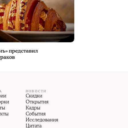
нъ» представил
траков
А
НОВОСТИ
рии
Скидки
орки
Открытия
ты
Кадры
укты
События
Исследования
Цитата