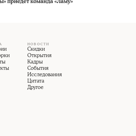
ы» приедет команда «Ламу»
А
НОВОСТИ
рии
Скидки
орки
Открытия
ты
Кадры
укты
События
Исследования
Цитата
Другое