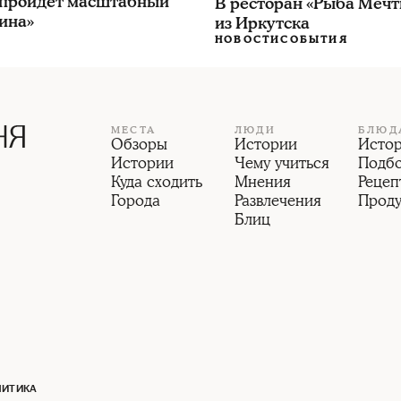
 пройдёт масштабный
В ресторан «Рыба Мечт
ина»
из Иркутска
НОВОСТИ
СОБЫТИЯ
МЕСТА
ЛЮДИ
БЛЮД
Обзоры
Истории
Исто
Истории
Чему учиться
Подб
Куда сходить
Мнения
Рецеп
Города
Развлечения
Прод
Блиц
ЛИТИКА