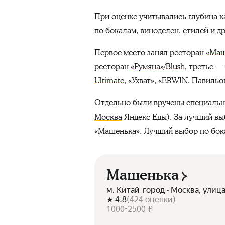
При оценке учитывались глубина ка
по бокалам, виноделен, стилей и 
Первое место занял ресторан
«Маш
ресторан
«Румяна»/Blush
, третье 
Ultimate
, «Ухват», «ERWIN. Павиль
Отдельно были вручены специальн
Москва
Яндекс Еды). За лучший вы
«Машенька». Лучший выбор по бока
Машенька
м. Китай-город • Москва, улица
4.8
(
424
оценки
)
1000-2500 ₽