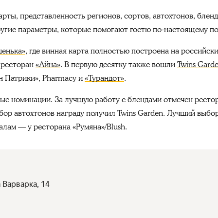
рты, представленность регионов, сортов, автохтонов, бленд
другие параметры, которые помогают гостю по-настоящему п
енька»
, где винная карта полностью построена на российски
— ресторан
«Айна»
. В первую десятку также вошли
Twins Gard
он Патрики», Pharmacy и
«Турандот»
.
ые номинации. За лучшую работу с блендами отмечен ресто
бор автохтонов награду получил Twins Garden. Лучший выбо
лам — у ресторана «Румяна»/Blush.
 Варварка, 14