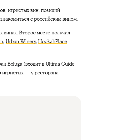
ов, игристых вин, позиций
ознакомиться с российским вином.
х винах. Второе место получил
en
,
Urban Winery
,
HookahPlace
ран
Beluga
(входит в
Ultima Guide
р игристых — у ресторана