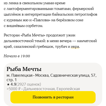
из ленка в свекольном умами-креме
с лактоферментированными томатами, фермерский
цыплёнок в интерпретации байкальских петроглифов
с куриным жю и «Павлова» на берёзовом соке
с вишнёвым сорбетом.
Ресторан «Рыба Мечты» продолжит ужин
дальневосточной темой: в меню вечера — камчатский
краб, сахалинский гребешок, трубач и
икра
.
Начало в 19:00
Рыба Мечты
м. Павелецкая • Москва, Садовническая улица, 57,
стр. 1
4.9
(
2927
оценок
)
>5000 ₽ • Дальневосточная, Европейская
Позвонить в ресторан