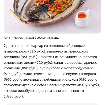
Атлантическая макрель с соусом из перцев
Среди новинок:
тартар
из говядины с бриошью
и пармезаном (750 руб.), карпаччо из мраморной
говядины (990 руб.), крокеты из осьминога и креветок
с манговым айоли (720 руб.), салат с лососем горячего
копчения (890 руб.),
суп буйабес
с морепродуктами
(950 руб.), атлантическая макрель с соусом из перцев
(890 руб.), перловка с гребешком и биском (950 руб.),
греческая мусака с осьминогом и креветками (890 руб.),
а также оссобуко в красном вине со шпинатом
(1890 руб.).