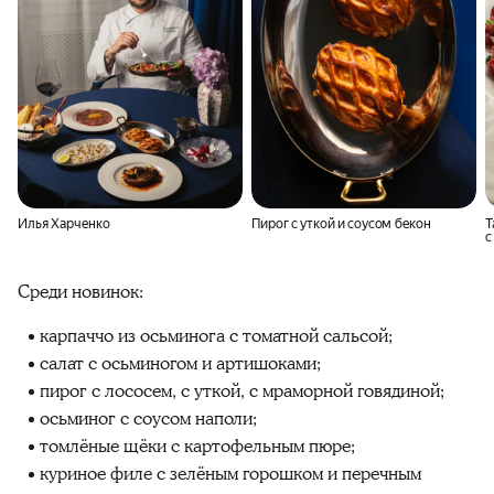
Илья Харченко
Пирог с уткой и соусом бекон
Т
с
Среди новинок:
карпаччо из осьминога с томатной сальсой;
салат с осьминогом и артишоками;
пирог с лососем, с уткой, с мраморной говядиной;
осьминог с соусом наполи;
томлёные щёки с картофельным пюре;
куриное филе с зелёным горошком и перечным