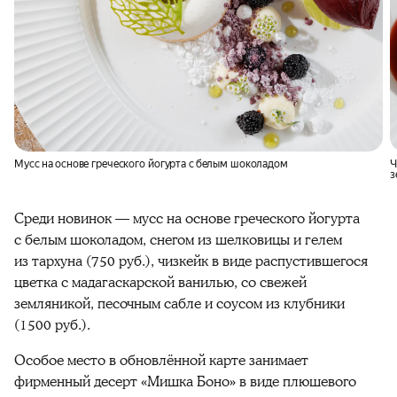
Мусс на основе греческого йогурта с белым шоколадом
Ч
з
и
Среди новинок — мусс на основе греческого йогурта
с белым шоколадом, снегом из шелковицы и гелем
из тархуна (750 руб.), чизкейк в виде распустившегося
цветка с мадагаскарской ванилью, со свежей
земляникой, песочным сабле и соусом из клубники
(1500 руб.).
Особое место в обновлённой карте занимает
фирменный десерт «Мишка Боно» в виде плюшевого