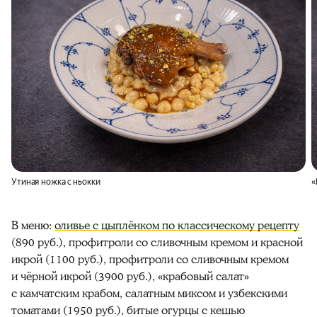
Утиная ножка с ньокки
«
В меню:
оливье с цыплёнком по классическому рецепту
(890 руб.), профитроли со сливочным кремом и красной
икрой (1100 руб.), профитроли со сливочным кремом
и чёрной икрой (3900 руб.), «крабовый салат»
с камчатским крабом, салатным миксом и узбекскими
томатами (1950 руб.), битые огурцы с кешью