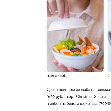
Ишикари набэ
Ch
Среди новинок: ёсэнабэ
на говяжь
(650 руб.), торт Christmas Slide с 
и сибой из белого шоколада (790/850