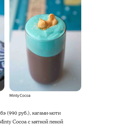
Minty Cocoa
бэ (990 руб.), кагами-моти
, Minty Cocoa с мятной пеной