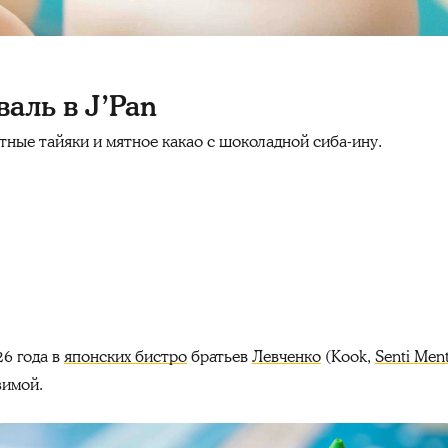
аль в J’Pan
тные тайяки и мятное какао с шоколадной сиба-ину.
26 года в
японских бистро
братьев
Левченко
(Kook,
Senti Ment
зимой.