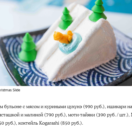
ristmas Slide
ем бульоне с мясом и куриными
цукунэ
(990 руб.), ишикари на
фисташкой и малиной (790 руб.), моти-тайяки (390 руб. / шт.)
 руб.), коктейль Kogarashi (850 руб.).