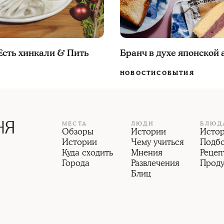
Есть хинкали & Пить
Бранч в духе японской 
НОВОСТИ
СОБЫТИЯ
МЕСТА
ЛЮДИ
БЛЮД
Обзоры
Истории
Исто
Истории
Чему учиться
Подб
Куда сходить
Мнения
Рецеп
Города
Развлечения
Прод
Блиц