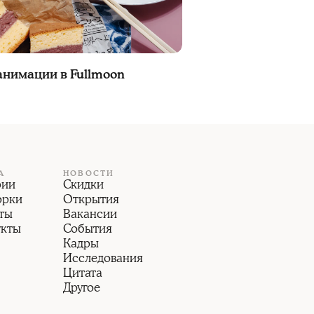
анимации в Fullmoon
А
НОВОСТИ
рии
Скидки
орки
Открытия
ты
Вакансии
укты
События
Кадры
Исследования
Цитата
Другое