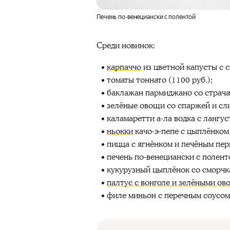
Печень по-венециански с полентой
Среди новинок:
карпаччо
из цветной капусты с с
томаты тоннато (1100 руб.);
баклажан пармиджано со страчат
зелёные овощи со спаржей и сли
каламаретти а-ла водка с лангус
ньокки
качо-э-пепе с цыплёнком 
пицца с ягнёнком и печёным перц
печень по‑венециански с поленто
кукурузный цыплёнок со сморчка
палтус с вонголе и зелёными о
филе миньон с перечным соусом 