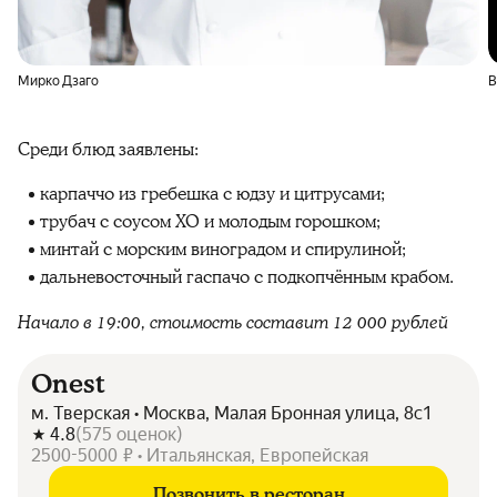
Мирко Дзаго
В
Среди блюд заявлены:
карпаччо из гребешка с юдзу и цитрусами;
трубач с соусом XO и молодым горошком;
минтай с морским виноградом и спирулиной;
дальневосточный гаспачо с подкопчённым крабом.
Начало в 19:00, стоимость составит 12 000 рублей
Onest
м. Тверская • Москва, Малая Бронная улица, 8с1
4.8
(
575
оценок
)
2500-5000 ₽ • Итальянская, Европейская
Позвонить в ресторан