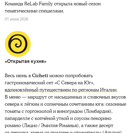
Команда ReLab Family открыла новый сезон
тематическими спешелами.
01 июня 2026
«Открытая кухня»
Весь июнь в
Cicheti
можно попробовать
гастрономический сет «С Севера на Юг»,
вдохновлённый путешествием по регионам Италии
.
В меню — маршрут от насыщенных и сливочных вкусов
севера к лёгким и солнечным сочетаниям юга: сезонные
томаты с горгонзолой и виноградом (Ломбардия),
папарделле с копчёной уткой и соусом пекорино
романо (Лацио / Эмилия-Романья), а также десерт
из персика, крема из пралине и страчателлы (Апулия).