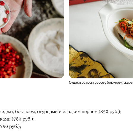
Судак в остром соусе с бок-чоем, жа
иджи, бок-чоем, огурцами и сладким перцем (850 руб.);
ами (780 руб.);
750 руб.);