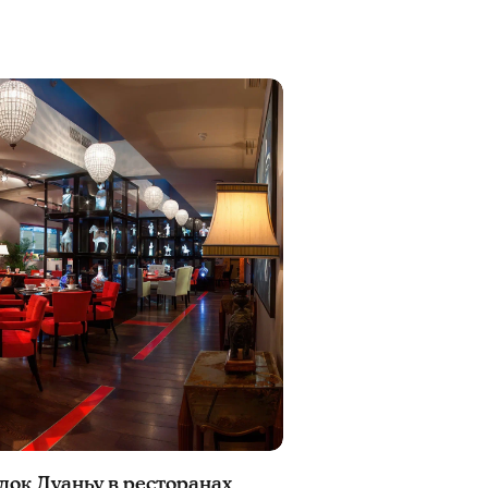
док Дуаньу в ресторанах