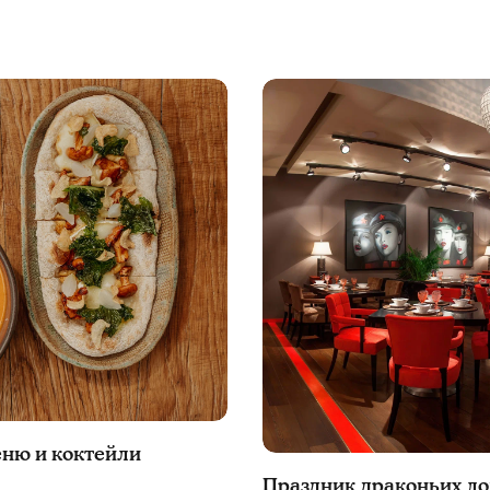
еню и коктейли
Праздник драконьих ло