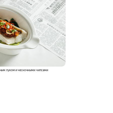
реным луком и чесночными чипсами
Желе из винограда, манго, дын