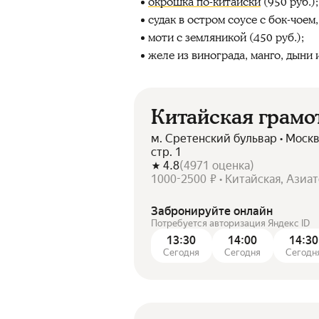
окрошка по-китайски
(950 руб.);
судак в остром соусе с бок-чое
моти с земляникой (450 руб.);
желе из винограда, манго, дыни и
Китайская грамо
м. Сретенский бульвар • Москв
стр. 1
4.8
(
4971
оценка
)
1000-2500 ₽ • Китайская, Азиат
Забронируйте онлайн
Потребуется авторизация Яндекс ID
13:30
14:00
14:30
Сегодня
Сегодня
Сегодн