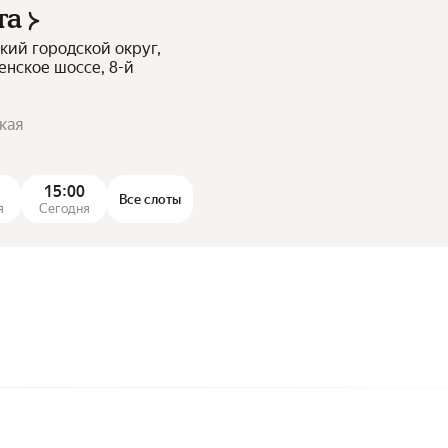
та
кий городской округ,
енское шоссе, 8-й
кая
15:00
Все слоты
я
Сегодня