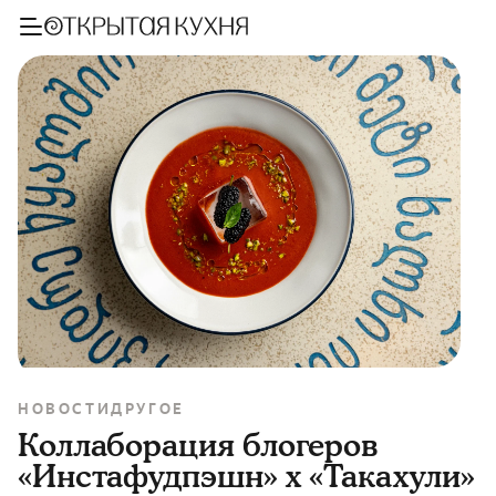
НОВОСТИ
ДРУГОЕ
Коллаборация блогеров
«Инстафудпэшн» x «Такахули»