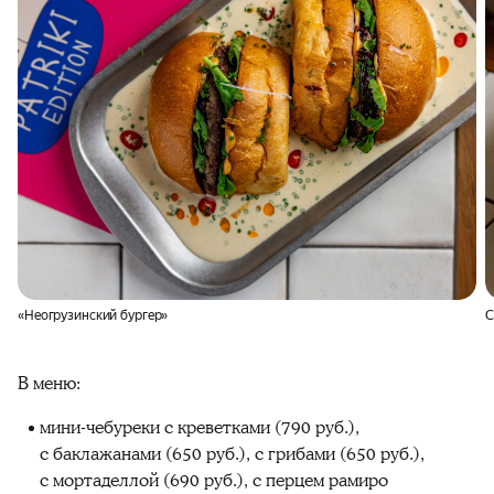
«Неогрузинский бургер»
С
В меню:
мини-чебуреки с креветками (790 руб.),
с баклажанами (650 руб.), с грибами (650 руб.),
с мортаделлой (690 руб.), с перцем рамиро