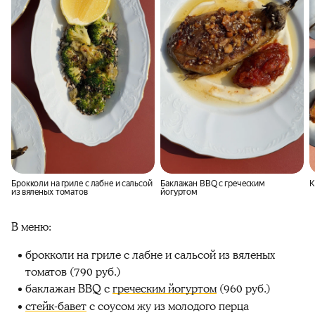
Брокколи на гриле с лабне и сальсой
Баклажан BBQ с греческим
К
из вяленых томатов
йогуртом
В меню:
брокколи на гриле с лабне и сальсой из вяленых
томатов (790 руб.)
баклажан BBQ с
греческим йогуртом
(960 руб.)
стейк-бавет
с соусом жу из молодого перца