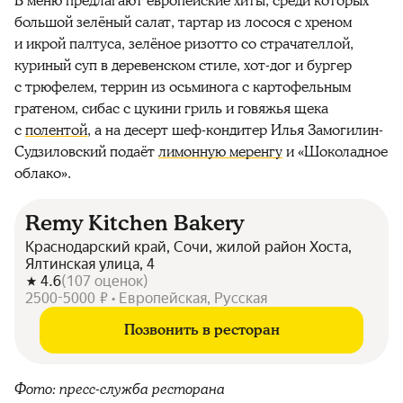
В меню предлагают европейские хиты, среди которых
большой зелёный салат, тартар из лосося с хреном
и икрой палтуса, зелёное ризотто со страчателлой,
куриный суп в деревенском стиле, хот-дог и бургер
с трюфелем, террин из осьминога с картофельным
гратеном, сибас с цукини гриль и говяжья щека
с
полентой
, а на десерт шеф-кондитер Илья Замогилин-
Судзиловский подаёт
лимонную меренгу
и «Шоколадное
облако».
Remy Kitchen Bakery
Краснодарский край, Сочи, жилой район Хоста,
Ялтинская улица, 4
4.6
(
107
оценок
)
2500-5000 ₽ • Европейская, Русская
Позвонить в ресторан
Фото: пресс-служба ресторана