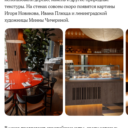
текстуры. На стенах совсем скоро появятся картины
Игоря Новикова, Ивана Плюща и ленинградской
художницы Минны Чичериной.