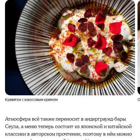
Креветки с кокосовым кремом
О
Атмосфера всё также переносит в андерграунд-бары
Сеула, а меню теперь состоит из японской и китайской
классики в авторском прочтении, поэтому в нём можно