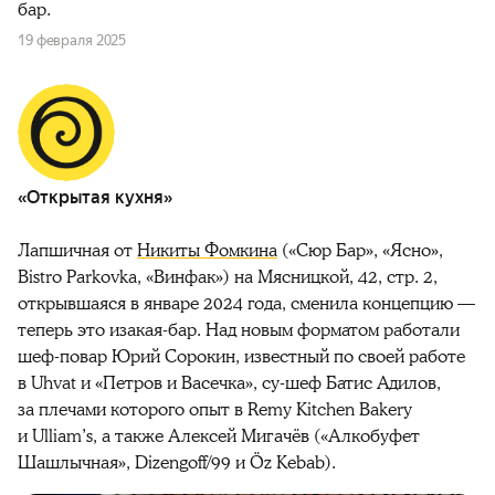
бар.
19 февраля 2025
«Открытая кухня»
Лапшичная от
Никиты Фомкина
(«Сюр Бар», «Ясно»,
Bistro Parkovka, «Винфак») на Мясницкой, 42, стр. 2,
открывшаяся в январе 2024 года, сменила концепцию —
теперь это изакая-бар. Над новым форматом работали
шеф-повар Юрий Сорокин, известный по своей работе
в Uhvat и «Петров и Васечка», су-шеф Батис Адилов,
за плечами которого опыт в Remy Kitchen Bakery
и Ulliam’s, а также Алексей Мигачёв («Алкобуфет
Шашлычная», Dizengoff/99 и Öz Kebab).