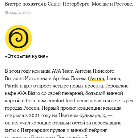
Бистро появятся в Санкт-Петербурге, Москве и Ростове.
06 марта 2025
«Открытая кухня»
В этом году команда AVA Team
Антона Пинского
,
Виталия Истомина и Артёма Лосева (
Avrora
, Loona,
Patriki и др.) откроет четыре новых проекта. Городские
кафе AVA Bistro со своей пекарней, большой винной
картой и большим comfort food меню появятся в четырёх
городах России.
Первый проект концепции
команда
открыла в 2021 году на Цветном бульваре, 2, —
он получил хорошие отзывы гостей
за переехавшие
хиты с Патриарших прудов и винный пейринг
от сомелье Елизаветы Пономарёвой.