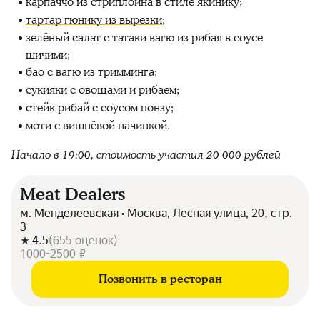
карпаччо из стриплойна в стиле якинику;
тартар гюнику из вырезки
;
зелёный салат с татаки вагю из рибая в соусе
шичими;
бао с вагю из тримминга;
сукияки с овощами и рибаем;
стейк рибай с соусом понзу;
моти с вишнёвой начинкой.
Начало в 19:00, стоимость участия 20 000 рублей
Meat Dealers
м. Менделеевская • Москва, Лесная улица, 20, стр.
3
4.5
(
655
оценок
)
1000-2500 ₽
Позвонить в ресторан