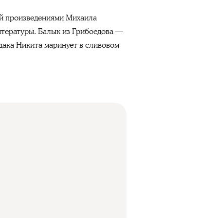
ый произведениями Михаила
итературы. Балык из Грибоедова —
дака Никита маринует в сливовом