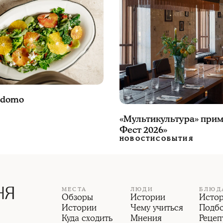
ēdomo
«Мультикультура» приме
Фест 2026»
НОВОСТИ
СОБЫТИЯ
МЕСТА
ЛЮДИ
БЛЮД
Обзоры
Истории
Исто
Истории
Чему учиться
Подб
Куда сходить
Мнения
Рецеп