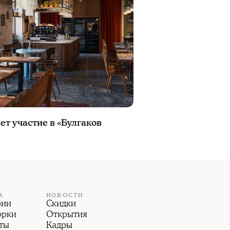
т участие в «Булгаков
А
НОВОСТИ
рии
Скидки
орки
Открытия
ты
Кадры