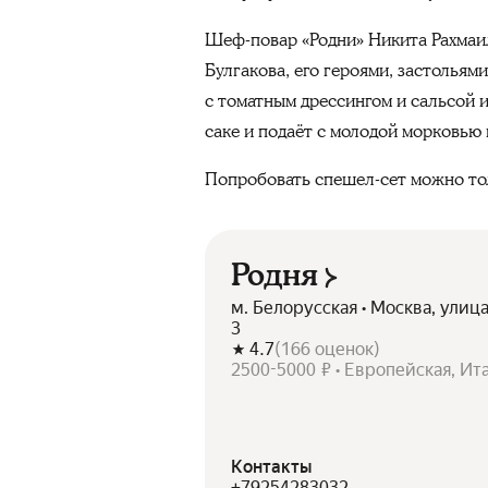
Шеф-повар «Родни» Никита Рахмаил
Булгакова, его героями, застолья
с томатным дрессингом и сальсой 
саке и подаёт с молодой морковью 
Попробовать спешел-сет можно тол
Родня
м. Белорусская • Москва, улица
3
4.7
(
166
оценок
)
2500-5000 ₽ • Европейская, Ит
Контакты
+79254283032