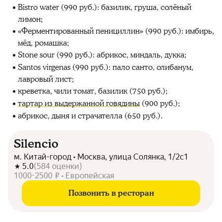
Bistro water (990 руб.): базилик, груша, солёный
лимон;
«Ферментированный пенициллин» (990 руб.): имбирь,
мёд, ромашка;
Stone sour (990 руб.): абрикос, миндаль, дукка;
Santos virgenas (990 руб.): пало санто, олибанум,
лавровый лист;
креветка, чили томат, базилик (750 руб.);
тартар из выдержанной говядины
(900 руб.);
абрикос, дыня и страчателла (650 руб.).
Silencio
м. Китай-город • Москва, улица Солянка, 1/2с1
5.0
(
584
оценки
)
1000-2500 ₽ • Европейская
Позвонить в ресторан