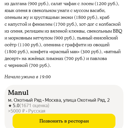
из далгана (900 руб.), салат чафан с лосем (1200 руб.),
язык оленя в свекольном унаги с муссом васаби,
оленьим жу и хрустящими эноки (1800 руб.), краб
с капустой и фенхелем (1700 руб.), хот-дог с колбаской
из оленя, релишем из вяленой клюквы, свекольным BBQ
и морковным кетчупом (900 руб.), пьяный енисейский
осётр (1100 руб.), оленина с граффити из овощей
(1800 руб.), конфета «красный мак» (300 руб.), «ватный
десерт» на жжёных лимонах (700 руб.) и павлова
с черникой (700 руб.).
Начало ужина в 19:00
Manul
м. Охотный Ряд • Москва, улица Охотный Ряд, 2
5.0
(
1671
оценка
)
>5000 ₽ • Русская
Позвонить в ресторан