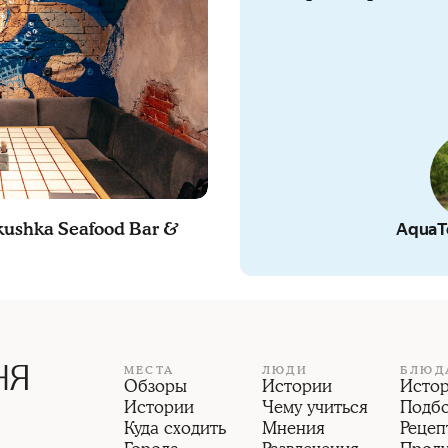
ushka Seafood Bar &
AquaTe
МЕСТА
ЛЮДИ
БЛЮД
Обзоры
Истории
Исто
Истории
Чему учиться
Подб
Куда сходить
Мнения
Рецеп