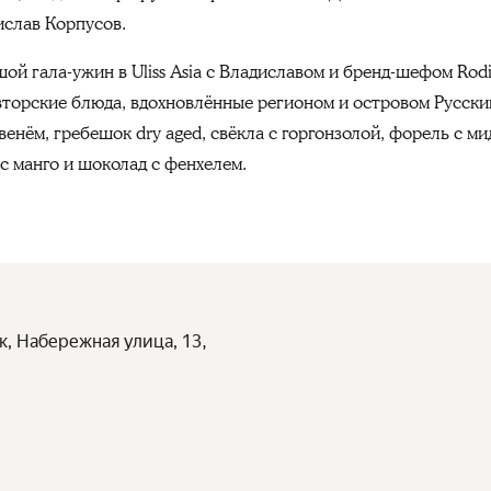
слав Корпусов.
шой гала-ужин в Uliss Asia с Владиславом и
бренд-шефом Rodi
вторские блюда, вдохновлённые регионом и островом Русский
енём, гребешок dry aged , свёкла с горгонзолой, форель с м
 с манго и
шоколад с фенхелем
.
, Набережная улица, 13,