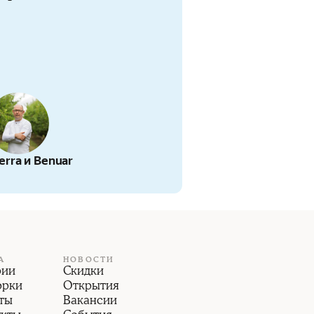
rra и Benuar
А
НОВОСТИ
рии
Скидки
орки
Открытия
ты
Вакансии