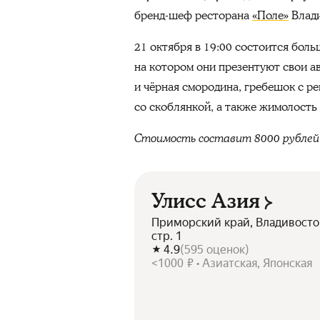
бренд-шеф ресторана
«Поле»
Влади
21 октября
в 19:00 состоится боль
на котором они презентуют свои а
и чёрная смородина, гребешок c рев
со скоблянкой, а также жимолость
Стоимость составит 8000 рублей
Улисс Азия
Приморский край, Владивосток
стр. 1
4.9
(
595
оценок
)
<1000 ₽ • Азиатская, Японская