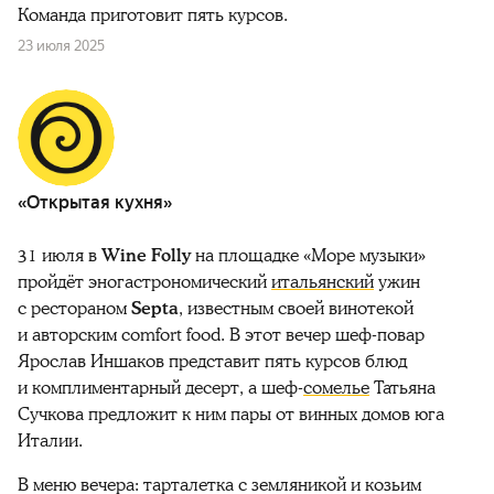
Команда приготовит пять курсов.
23 июля 2025
«Открытая кухня»
31 июля в
Wine Folly
на площадке «Море музыки»
пройдёт эногастрономический
итальянский
ужин
с рестораном
Septa
, известным своей винотекой
и авторским comfort food. В этот вечер шеф-повар
Ярослав Иншаков представит пять курсов блюд
и комплиментарный десерт, а шеф-
сомелье
Татьяна
Сучкова предложит к ним пары от винных домов юга
Италии.
В меню вечера: тарталетка с земляникой и козьим