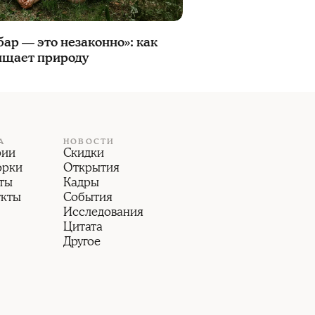
ар — это незаконно»: как
ищает природу
А
НОВОСТИ
рии
Скидки
орки
Открытия
ты
Кадры
укты
События
Исследования
Цитата
Другое