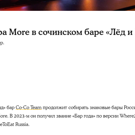
ара More в сочинском баре «Лёд и
р.
нд» бар
Co-Co Team
продолжит собирать знаковые бары Росси
re. В 2023-м он получил звание «Бар года» по версии Where2
ToEat Russia.