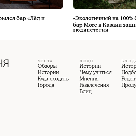
«Экологичный на 100% б
рылся бар «Лёд и
бар More в Казани защ
ЛЮДИ
ИСТОРИИ
МЕСТА
ЛЮДИ
БЛЮД
Обзоры
Истории
Исто
Истории
Чему учиться
Подб
Куда сходить
Мнения
Рецеп
Города
Развлечения
Прод
Блиц