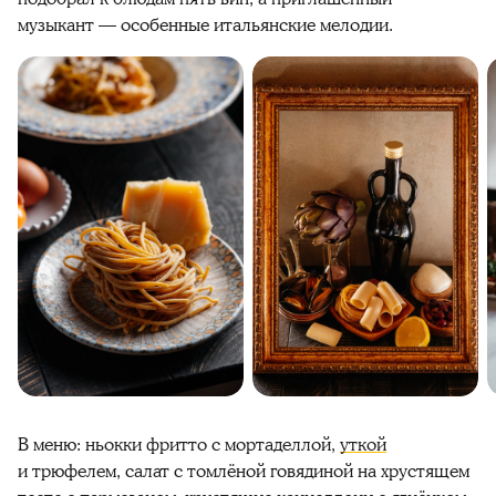
музыкант — особенные итальянские мелодии.
В меню: ньокки фритто с мортаделлой,
уткой
и трюфелем, салат с томлёной говядиной на хрустящем