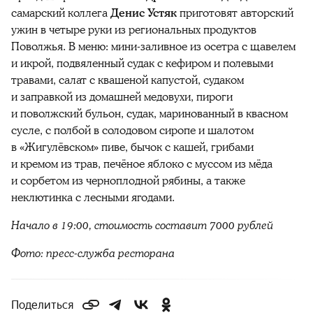
самарский коллега
Денис Устяк
приготовят авторский
ужин в четыре руки из региональных продуктов
Поволжья. В меню:
мини-заливное из осетра с щавелем
и икрой, подвяленный судак с кефиром и полевыми
травами, салат с квашеной капустой, судаком
и заправкой из домашней медовухи, пироги
и поволжский бульон, судак, маринованный в квасном
сусле, с полбой в солодовом сиропе и шалотом
в «Жигулёвском» пиве, бычок с кашей, грибами
и кремом из трав, печёное яблоко с муссом из мёда
и сорбетом из черноплодной рябины, а также
неклютинка с лесными ягодами.
Начало в 19:00, стоимость составит 7000 рублей
Фото: пресс-служба ресторана
Поделиться