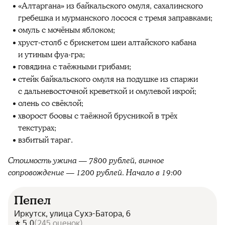
«Алтаргана» из байкальского омуля, сахалинского
гребешка и мурманского лосося с тремя заправками;
омуль с мочёным яблоком;
хруст-столб с брискетом шеи алтайского кабана
и утиным фуа-гра;
говядина с таёжными грибами;
стейк байкальского омуля на подушке из спаржи
с дальневосточной креветкой и омулевой икрой;
олень со свёклой;
хворост боовы с таёжной брусникой в трёх
текстурах;
взбитый тараг.
Стоимость ужина — 7800 рублей, винное
сопровождение — 1200 рублей. Начало в 19:00
Пепел
Иркутск, улица Сухэ-Батора, 6
5.0
(
245
оценок
)