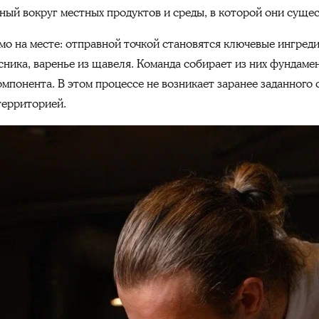
ый вокруг местных продуктов и среды, в которой они суще
о на месте: отправной точкой становятся ключевые ингреди
ника, варенье из щавеля. Команда собирает из них фундаме
омпонента. В этом процессе не возникает заранее заданного
территорией.