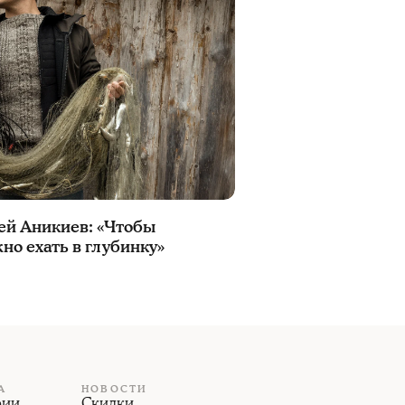
ей Аникиев: «Чтобы
но ехать в глубинку»
А
НОВОСТИ
рии
Скидки