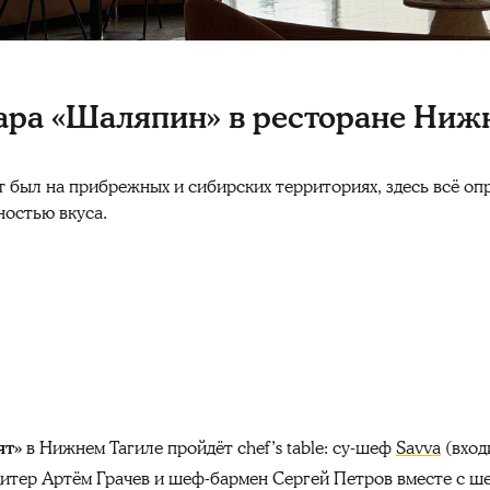
бара «Шаляпин» в ресторане Ниж
т был на прибрежных и сибирских территориях, здесь всё оп
ностью вкуса.
ят»
в Нижнем Тагиле пройдёт chef’s table: су-шеф
Savva
(вход
дитер Артём Грачев и шеф-бармен Сергей Петров вместе с 