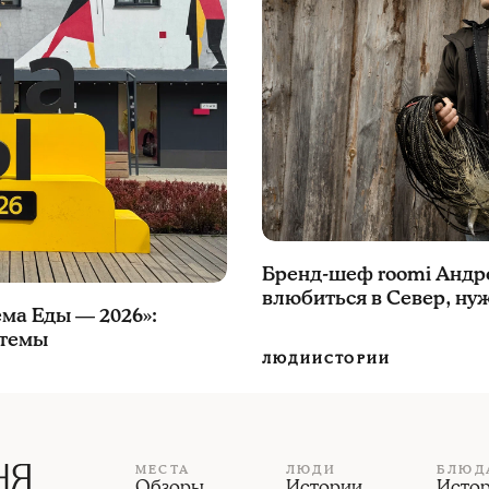
Бренд-шеф roomi Андр
влюбиться в Север, нуж
ма Еды — 2026»:
 темы
ЛЮДИ
ИСТОРИИ
МЕСТА
ЛЮДИ
БЛЮД
Обзоры
Истории
Исто