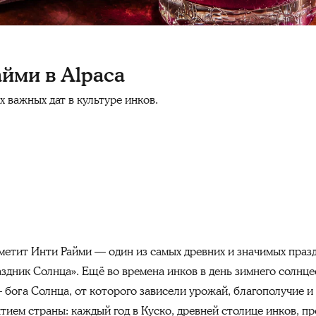
йми в Alpaca
х важных дат в культуре инков.
етит Инти Райми — один из самых древних и значимых празд
раздник Солнца». Ещё во времена инков в день зимнего солн
 бога Солнца, от которого зависели урожай, благополучие и
тием страны: каждый год в Куско, древней столице инков, п