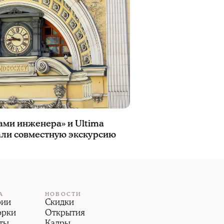
ами инженера» и Ultima
али совместную экскурсию
А
НОВОСТИ
рии
Скидки
орки
Открытия
ты
Кадры