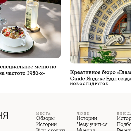
 специальное меню по
Креативное бюро «Глаз
а частоте 1980-х»
Guide Яндекс Еды созд
НОВОСТИ
ДРУГОЕ
МЕСТА
ЛЮДИ
БЛЮД
Обзоры
Истории
Исто
Истории
Чему учиться
Подб
Куда сходить
Мнения
Рецеп