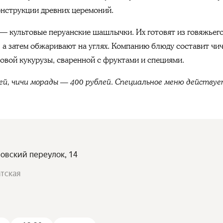
онструкции древних церемоний.
— культовые перуанские шашлычки. Их готовят из говяжьего
а, а затем обжаривают на углях. Компанию блюду составит ч
овой кукурузы, сваренной с фруктами и специями.
, чичи морады — 400 рублей. Специальное меню действует 
повский переулок, 14
атская