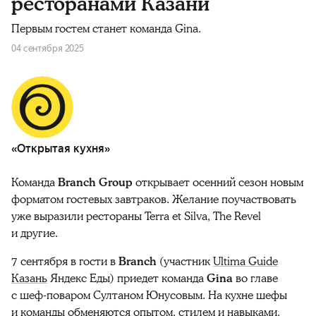
ресторанами Казани
Первым гостем станет команда Gina.
04 сентября 2025
«Открытая кухня»
Команда
Branch Group
открывает осенний сезон новым
форматом гостевых завтраков. Ж
елание поучаствовать
уже выразили р
естораны Terra et Silva, The Revel
и другие.
7 сентября в гости в
Branch
(участник
Ultima Guide
Казань
Яндекс Еды) приедет команда
Gina
во главе
с шеф-поваром Султаном Юнусовым. На кухне шефы
и команды обменяются опытом, стилем и навыками,