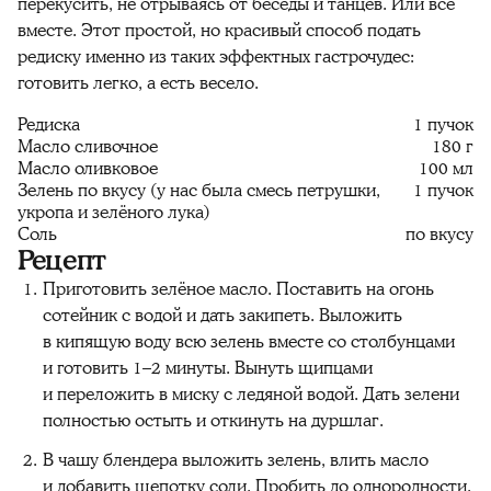
перекусить, не отрываясь от беседы и танцев. Или всё
вместе. Этот простой, но красивый способ подать
редиску именно из таких эффектных гастрочудес:
готовить легко, а есть весело.
Редиска
1 пучок
Масло сливочное
180 г
Масло оливковое
100 мл
Зелень по вкусу (у нас была смесь петрушки,
1 пучок
укропа и зелёного лука)
Соль
по вкусу
Рецепт
Приготовить зелёное масло. Поставить на огонь
сотейник с водой и дать закипеть. Выложить
в кипящую воду всю зелень вместе со столбунцами
и готовить 1–2 минуты. Вынуть щипцами
и переложить в миску с ледяной водой. Дать зелени
полностью остыть и откинуть на дуршлаг.
В чашу блендера выложить зелень, влить масло
и добавить щепотку соли. Пробить до однородности.