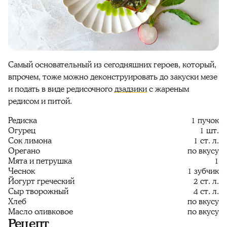
Самый основательный из сегодняшних героев, который,
впрочем, тоже можно деконструировать до закуски мезе
и подать в виде редисочного
дзадзики
с жареным
редисом и питой.
Редиска
1 пучок
Огурец
1 шт.
Сок лимона
1 ст. л.
Орегано
по вкусу
Мята и петрушка
1
Чеснок
1 зубчик
Йогурт греческий
2 ст. л.
Сыр творожный
4 ст. л.
Хлеб
по вкусу
Масло оливковое
по вкусу
Рецепт