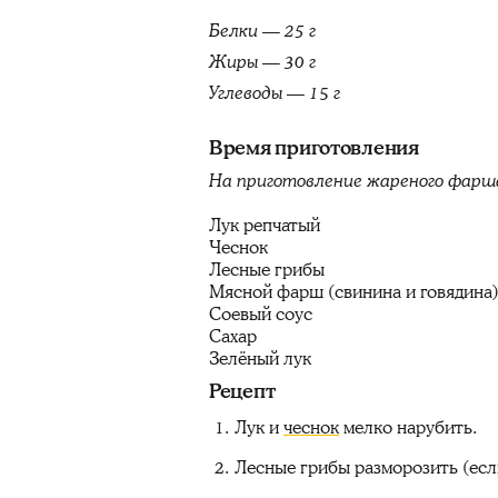
Белки — 25 г
Жиры — 30 г
Углеводы — 1
5
г
Время приготовления
На приготовление жареного фарш
Лук репчатый
Чеснок
Лесные грибы
Мясной фарш (свинина и говядина
Соевый соус
Сахар
Зелёный лук
Рецепт
Лук и
чеснок
мелко нарубить.
Лесные грибы разморозить (если