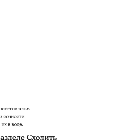
риготовления.
и сочности.
их в воде.
разделе
Сходить