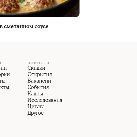
в сметанном соусе
А
НОВОСТИ
рии
Скидки
орки
Открытия
ты
Вакансии
укты
События
Кадры
Исследования
Цитата
Другое