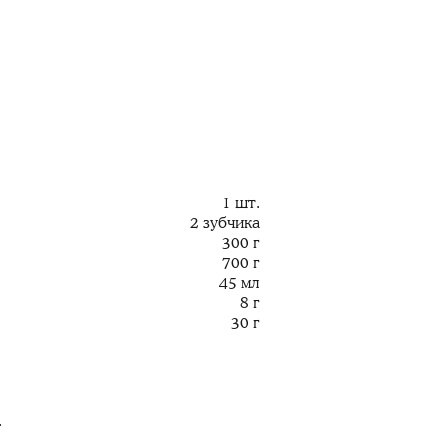
1 шт.
2 зубчика
300 г
700 г
45 мл
8 г
30 г
.