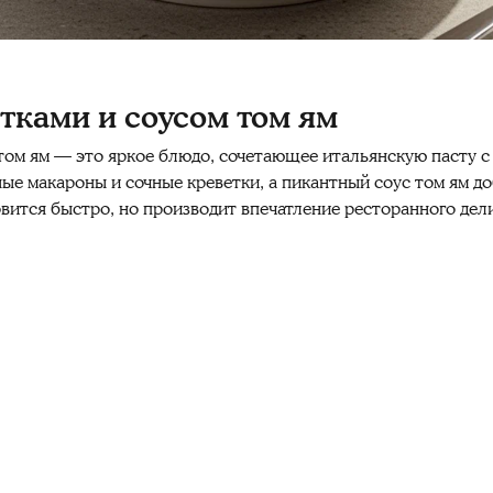
етками и соусом том ям
том ям — это яркое блюдо, сочетающее итальянскую пасту с
е макароны и сочные креветки, а пикантный соус том ям до
овится быстро, но производит впечатление ресторанного дел