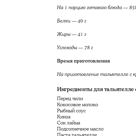
На 1 порцию готового блюда — 85
Белки –– 40 г
Жиры –– 41 г
Углеводы –– 78 г
Время приготовления
На приготовление тальятелле с к
Ингредиенты для тальятелле с
Перец чили
Кокосовое молоко
Рыбный соус
Кинза
Сок лайма
Подсолнечное масло
Паста тальятелле