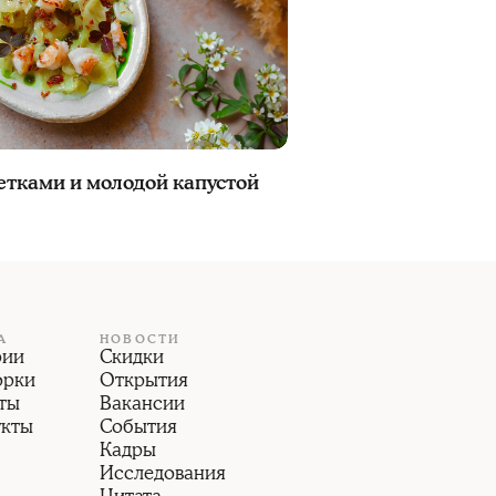
ветками и молодой капустой
А
НОВОСТИ
рии
Скидки
орки
Открытия
ты
Вакансии
укты
События
Кадры
Исследования