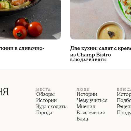
укини в сливочно-
Две кухни: салат с кре
из Champ Bistro
БЛЮДА
РЕЦЕПТЫ
МЕСТА
ЛЮДИ
БЛЮД
Обзоры
Истории
Исто
Истории
Чему учиться
Подб
Куда сходить
Мнения
Рецеп
Города
Развлечения
Прод
Блиц