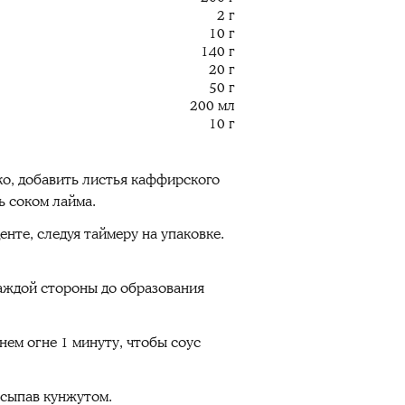
2 г
10 г
140 г
20 г
50 г
200 мл
10 г
ко, добавить листья каффирского
ь соком лайма.
нте, следуя таймеру на упаковке.
каждой стороны до образования
нем огне 1 минуту, чтобы соус
осыпав кунжутом.