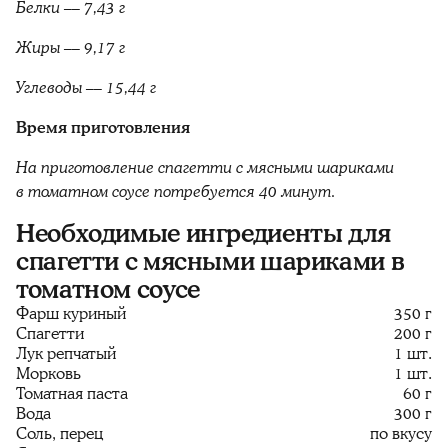
Белки –– 7,43 г
Жиры –– 9,17 г
Углеводы –– 15,44 г
Время приготовления
На приготовление спагетти с мясными шариками
в томатном соусе потребуется 40 минут.
Необходимые ингредиенты для
спагетти с мясными шариками в
томатном соусе
Фарш куриный
350 г
Спагетти
200 г
Лук репчатый
1 шт.
Морковь
1 шт.
Томатная паста
60 г
Вода
300 г
Соль, перец
по вкусу