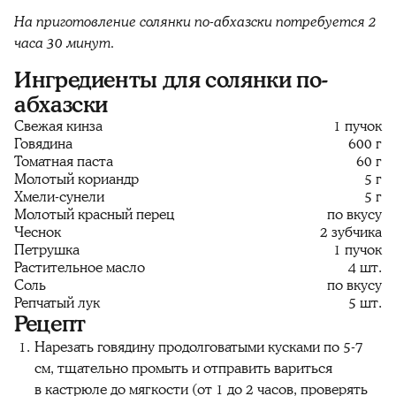
На приготовление солянки по-абхазски потребуется 2
часа 30 минут.
Ингредиенты для солянки по-
абхазски
Свежая кинза
1 пучок
Говядина
600 г
Томатная паста
60 г
Молотый кориандр
5 г
Хмели-сунели
5 г
Молотый красный перец
по вкусу
Чеснок
2 зубчика
Петрушка
1 пучок
Растительное масло
4 шт.
Соль
по вкусу
Репчатый лук
5 шт.
Рецепт
Нарезать говядину продолговатыми кусками по 5-7
см, тщательно промыть и отправить вариться
в кастрюле до мягкости (от 1 до 2 часов, проверять