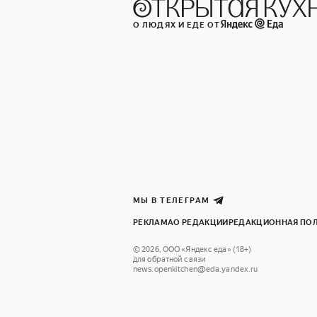
О ЛЮДЯХ И ЕДЕ ОТ
МЫ В ТЕЛЕГРАМ
РЕКЛАМА
О РЕДАКЦИИ
РЕДАКЦИОННАЯ ПО
©
2026
,
ООО «Яндекс еда» (18+)
для обратной связи
news.openkitchen@eda.yandex.ru