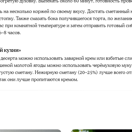
зогретую духовку. Выпекать около 60 минут, готовность пров
ь на несколько коржей по своему вкусу. Достать сметанный 
в стопку. Также смазать бока получившегося торта, по желан
час при комнатной температуре и затем отправить готовый с
6–8 часов.
й кухни»
 десерта можно использовать заварной крем или взбитые сл
ушеной молотой ягоды можно использовать черёмуховую муку
густую сметану. Нежирную сметану (20–25%) лучше всего отц
так они лучше пропитаются кремом.