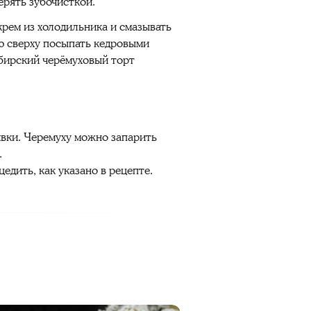
ерять зубочисткой.
крем из холодильника и смазывать
ию сверху посыпать кедровыми
ибирский черёмуховый торт
ивки. Черемуху можно запарить
.
едить, как указано в рецепте.