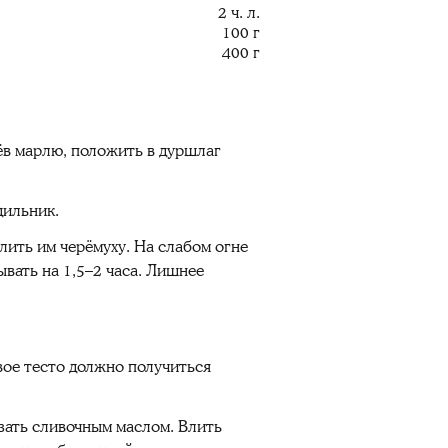
2 ч. л.
100 г
400 г
ёв марлю, положить в дуршлаг
дильник.
лить им черёмуху. На слабом огне
ывать на 1,5–2 часа. Лишнее
вое тесто должно получиться
азать сливочным маслом. Влить