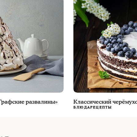
«Графские развалины»
Классический черёмух
БЛЮДА
РЕЦЕПТЫ