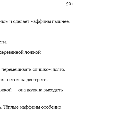
50 г
родом и сделает маффины пышнее.
сти.
 деревянной ложкой
е перемешивать слишком долго.
 тестом на две трети.
пажкой — она должна выходить
ть. Тёплые маффины особенно