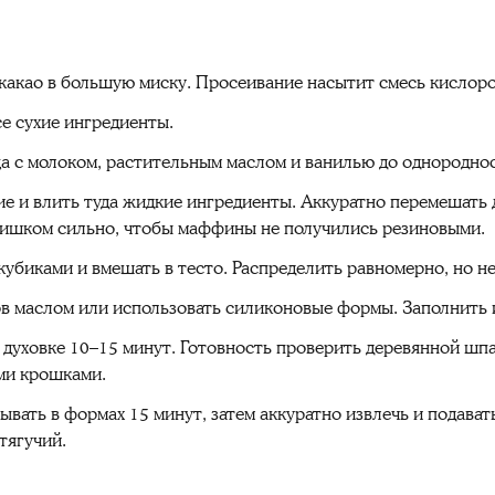
 какао в большую миску. Просеивание насытит смесь кисло
е сухие ингредиенты.
ца с молоком, растительным маслом и ванилью до однородно
ние и влить туда жидкие ингредиенты. Аккуратно перемешать
лишком сильно, чтобы маффины не получились резиновыми.
убиками и вмешать в тесто. Распределить равномерно, но н
 маслом или использовать силиконовые формы. Заполнить их
C духовке 10–15 минут. Готовность проверить деревянной ш
ми крошками.
вать в формах 15 минут, затем аккуратно извлечь и подава
тягучий.