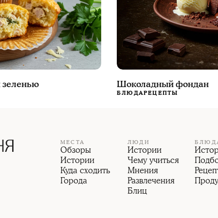
 зеленью
Шоколадный фондан
БЛЮДА
РЕЦЕПТЫ
МЕСТА
ЛЮДИ
БЛЮД
Обзоры
Истории
Исто
Истории
Чему учиться
Подб
Куда сходить
Мнения
Рецеп
Города
Развлечения
Прод
Блиц