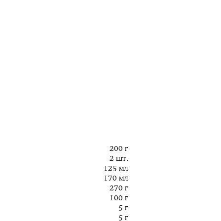
200 г
2 шт.
125 мл
170 мл
270 г
100 г
5 г
5 г