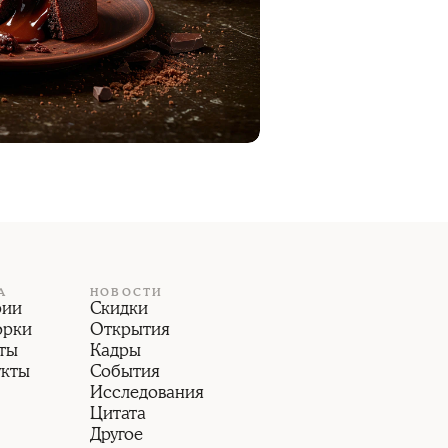
А
НОВОСТИ
рии
Скидки
орки
Открытия
ты
Кадры
укты
События
Исследования
Цитата
Другое