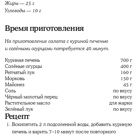
Жиры — 25 г
Углеводы — 10 г
Время приготовления
На приготовление салата с куриной печенью
и солёными огурцами потребуется 40 минут.
Куриная печень
700 г
Солёные огурцы
400 г
Репчатый лук
160 г
Морковь
150 г
Майонез
45 г
Соль
по вкусу
Чёрный молотый перец
по вкусу
Растительное масло
для жарки
Зелёный лук
по вкусу
Рецепт
Вскипятить 2 л подсоленной воды, добавить куриную
печень и варить 7–10 минут после повторного