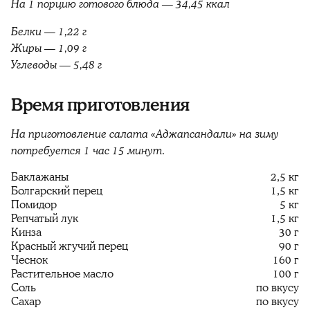
На 1 порцию готового блюда — 34,45 ккал
Белки — 1,22 г
Жиры — 1,09 г
Углеводы — 5,48 г
Время приготовления
На приготовление салата «Аджапсандали» на зиму
потребуется 1 час 15 минут.
Баклажаны
2,5 кг
Болгарский перец
1,5 кг
Помидор
5 кг
Репчатый лук
1,5 кг
Кинза
30 г
Красный жгучий перец
90 г
Чеснок
160 г
Растительное масло
100 г
Соль
по вкусу
Сахар
по вкусу