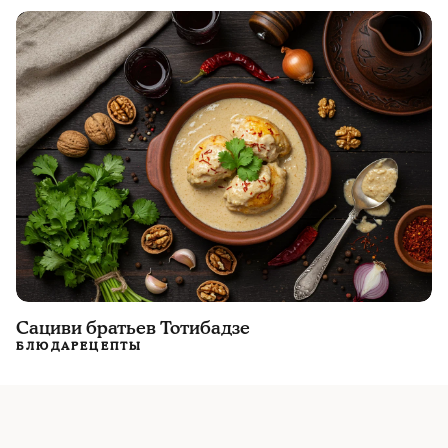
Сациви братьев Тотибадзе
БЛЮДА
РЕЦЕПТЫ