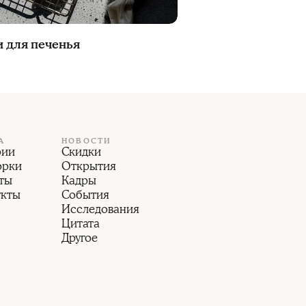
и для печенья
А
НОВОСТИ
рии
Скидки
орки
Открытия
ты
Кадры
укты
События
Исследования
Цитата
Другое