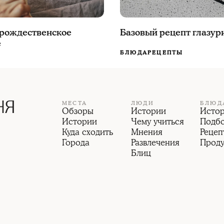
 рождественское
Базовый рецепт глазур
е
БЛЮДА
РЕЦЕПТЫ
МЕСТА
ЛЮДИ
БЛЮД
Обзоры
Истории
Исто
Истории
Чему учиться
Подб
Куда сходить
Мнения
Рецеп
Города
Развлечения
Прод
Блиц