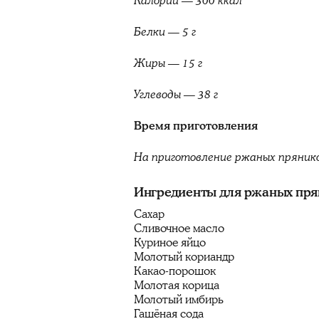
Калории — 300 ккал
Белки — 5 г
Жиры — 15 г
Углеводы — 38 г
Время приготовления
На приготовление ржаных пряник
Ингредиенты для ржаных прян
Сахар
Сливочное масло
Куриное яйцо
Молотый кориандр
Какао-порошок
Молотая корица
Молотый имбирь
Гашёная сода