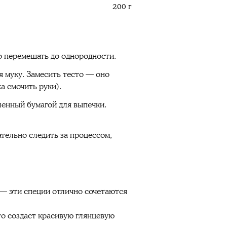
200 г
но перемешать до однородности.
я муку. Замесить тесто — оно
а смочить руки).
ленный бумагой для выпечки.
ательно следить за процессом,
— эти специи отлично сочетаются
о создаст красивую глянцевую