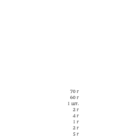
70 г
60 г
1 шт.
2 г
4 г
1 г
2 г
5 г