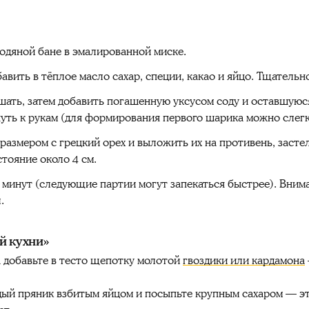
водяной бане в эмалированной миске.
бавить в тёплое масло сахар, специи, какао и яйцо. Тщатель
шать, затем добавить погашенную уксусом соду и оставшуюс
нуть к рукам (для формирования первого шарика можно слегк
размером с грецкий орех и выложить их на противень, засте
тояние около 4 см.
 минут (следующие партии могут запекаться быстрее). Вним
.
й кухни»
 добавьте в тесто щепотку молотой
гвоздики или кардамона
ый пряник взбитым яйцом и посыпьте крупным сахаром — эт