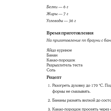
Белки — 6 г
Жиры — 7 г
Углеводы — 36 г
Время приготовления
На приготовление пп брауни с бан
Яйцо куриное
Банан
Какао-порошок
Разрыхлитель теста
Соль
Рецепт
Разогреть духовку до 170 °C. П
формы не смазывать.
Бананы размять вилкой до состо
Какао-порошок просеять через с