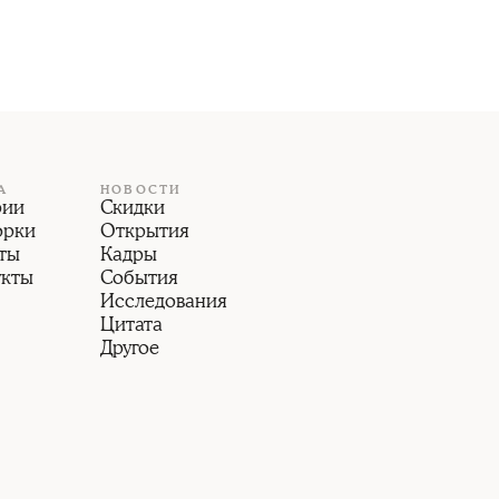
А
НОВОСТИ
рии
Скидки
орки
Открытия
ты
Кадры
укты
События
Исследования
Цитата
Другое