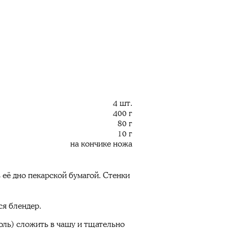
4 шт.
400 г
80 г
10 г
на кончике ножа
 её дно пекарской бумагой. Стенки
ся блендер.
соль) сложить в чашу и тщательно